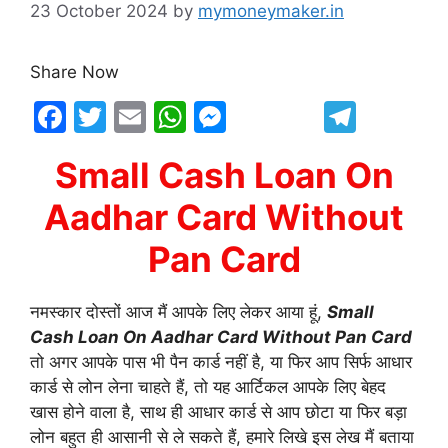
23 October 2024
by
mymoneymaker.in
Share Now
F
T
E
W
M
T
a
w
m
h
e
el
Small Cash Loan On
c
itt
ai
at
s
e
e
er
l
s
s
gr
Aadhar Card Without
b
A
e
a
Pan Card
o
p
n
m
o
p
g
नमस्कार दोस्तों आज मैं आपके लिए लेकर आया हूं,
Small
k
er
Cash Loan On Aadhar Card Without Pan Card
तो अगर आपके पास भी पैन कार्ड नहीं है, या फिर आप सिर्फ आधार
कार्ड से लोन लेना चाहते हैं, तो यह आर्टिकल आपके लिए बेहद
खास होने वाला है, साथ ही आधार कार्ड से आप छोटा या फिर बड़ा
लोन बहुत ही आसानी से ले सकते हैं, हमारे लिखे इस लेख मैं बताया