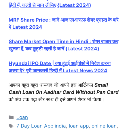
हिंदी में, जल्दी से जान लीजिए {Latest 2024}
MRF Share Price : जाने आज एमआरएफ शेयर प्राइस के बारे
में Latest 2024
Share Market Open Time in Hindi : शेयर बाजार कब
खुलता हैं, कब छुट्टी रहती है जानें {Latest 2024}
Hyundai IPO Date | क्या हुंडई आईपीओ में निवेश करना
अच्छा है? पूरी जानकारी हिन्दी में Latest News 2024
आपका बहुत बहुत धन्यवाद जो आपने इस आर्टिकल
Small
Cash Loan On Aadhar Card Without Pan Card
को अंत तक पढ़ा और साथ ही इसे आपने शेयर भी किया।
Categories
Loan
Tags
7 Day Loan App india
,
loan app
,
online loan
,