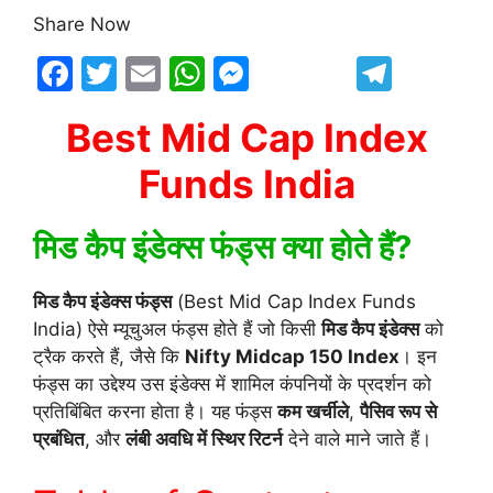
Share Now
F
T
E
W
M
T
a
w
m
h
e
el
Best Mid Cap Index
c
itt
ai
at
s
e
e
er
l
s
s
gr
Funds India
b
A
e
a
मिड कैप इंडेक्स फंड्स क्या होते हैं?
o
p
n
m
o
p
g
मिड कैप इंडेक्स फंड्स
(Best Mid Cap Index Funds
k
er
India) ऐसे म्यूचुअल फंड्स होते हैं जो किसी
मिड कैप इंडेक्स
को
ट्रैक करते हैं, जैसे कि
Nifty Midcap 150 Index
। इन
फंड्स का उद्देश्य उस इंडेक्स में शामिल कंपनियों के प्रदर्शन को
प्रतिबिंबित करना होता है। यह फंड्स
कम खर्चीले
,
पैसिव रूप से
प्रबंधित
, और
लंबी अवधि में स्थिर रिटर्न
देने वाले माने जाते हैं।