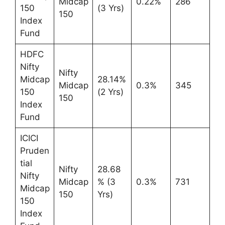
Midcap
0.22%
286
150
(3 Yrs)
150
Index
Fund
HDFC
Nifty
Nifty
Midcap
28.14%
Midcap
0.3%
345
150
(2 Yrs)
150
Index
Fund
ICICI
Pruden
tial
Nifty
28.68
Nifty
Midcap
% (3
0.3%
731
Midcap
150
Yrs)
150
Index