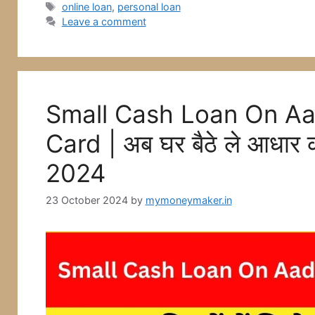
Tags
online loan
,
personal loan
o
p
g
Leave a comment
k
er
Small Cash Loan On Aa
Card | अब घर बैठे ले आधार कार्
2024
23 October 2024
by
mymoneymaker.in