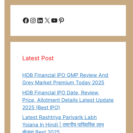
Facebook
Instagram
LinkedIn
X
YouTube
Pinterest
Latest Post
HDB Financial IPO GMP Review And
Grey Market Premium Today 2025
HDB Financial IPO Date, Review,
Price, Allotment Details Latest Update
2025 (Best IPO)
Latest Rashtriya Parivarik Labh
Yojana In Hindi | राष्ट्रीय पारिवारिक लाभ
योजना Best 2025