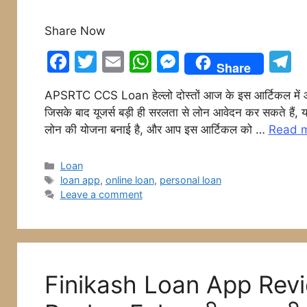
Share Now
F
T
E
W
M
T
Share
a
w
m
h
e
e
APSRTC CCS Loan हेल्लो दोस्तों आज के इस आर्टिकल में 
c
itt
ai
at
s
e
जिसके बाद यूजर्स बड़ी ही सरलता से लोन आवेदन कर सकते हैं, 
e
er
l
s
s
g
लोन की योजना बनाई है, और आप इस आर्टिकल को …
Read 
b
A
e
a
o
p
n
Categories
Loan
Tags
loan app
,
online loan
,
personal loan
o
p
g
Leave a comment
k
er
Finikash Loan App Revi