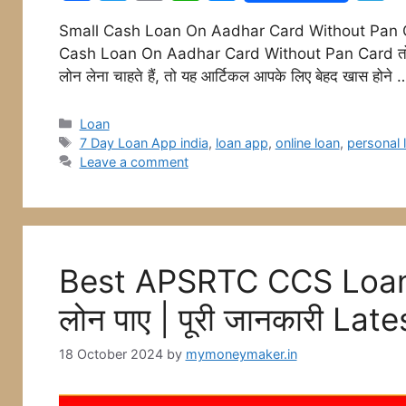
a
w
m
h
e
e
Small Cash Loan On Aadhar Card Without Pan Card न
c
itt
ai
at
s
e
Cash Loan On Aadhar Card Without Pan Card तो अगर आप
e
er
l
s
s
g
लोन लेना चाहते हैं, तो यह आर्टिकल आपके लिए बेहद खास होने
b
A
e
a
o
p
n
Categories
Loan
Tags
7 Day Loan App india
,
loan app
,
online loan
,
personal 
o
p
g
Leave a comment
k
er
Best APSRTC CCS Loan : सि
लोन पाए | पूरी जानकारी Lat
18 October 2024
by
mymoneymaker.in