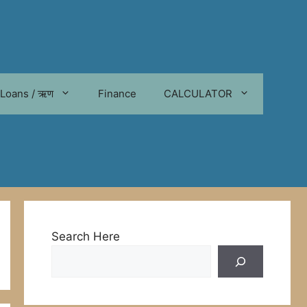
Loans / ऋण
Finance
CALCULATOR
Search Here