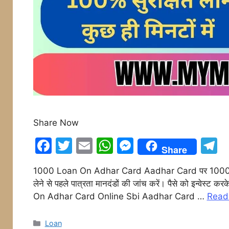
Share Now
F
T
E
W
M
T
Share
a
w
m
h
e
e
1000 Loan On Adhar Card Aadhar Card पर 1000 रुपए क
c
itt
ai
at
s
e
लेने से पहले पात्रता मानदंडों की जांच करें। पैसे को इन्वेस
e
er
l
s
s
g
On Adhar Card Online Sbi Aadhar Card …
Read
b
A
e
a
o
p
n
Categories
Loan