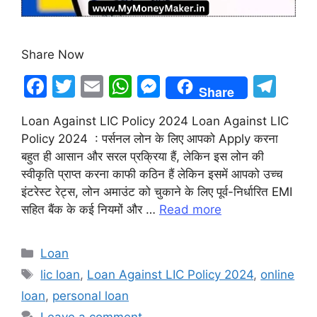
Share Now
F
T
E
W
M
T
Share
a
w
m
h
e
el
Loan Against LIC Policy 2024 Loan Against LIC
c
itt
ai
at
s
e
Policy 2024 : पर्सनल लोन के लिए आपको Apply करना
e
er
l
s
s
gr
बहुत ही आसान और सरल प्रक्रिया हैं, लेकिन इस लोन की
b
A
e
a
स्वीकृति प्राप्त करना काफी कठिन हैं लेकिन इसमें आपको उच्च
इंटरेस्ट रेट्स, लोन अमाउंट को चुकाने के लिए पूर्व-निर्धारित EMI
o
p
n
m
सहित बैंक के कई नियमों और …
Read more
o
p
g
k
er
Categories
Loan
Tags
lic loan
,
Loan Against LIC Policy 2024
,
online
loan
,
personal loan
Leave a comment