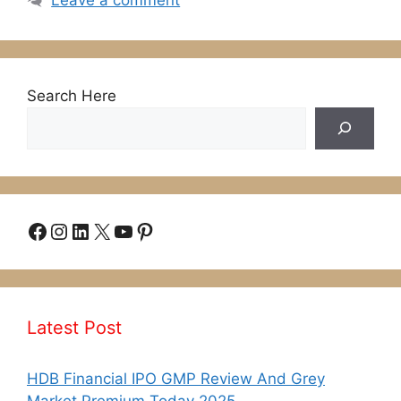
Search Here
Facebook
Instagram
LinkedIn
X
YouTube
Pinterest
Latest Post
HDB Financial IPO GMP Review And Grey
Market Premium Today 2025