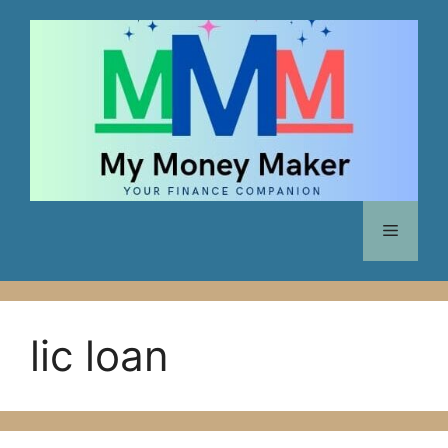
Skip
to
content
Menu
lic loan