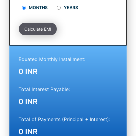
MONTHS
YEARS
Calculate EMI
Equated Monthly Installment
:
0 INR
Total Interest Payable:
0 INR
Total of Payments (Principal + Interest):
0 INR