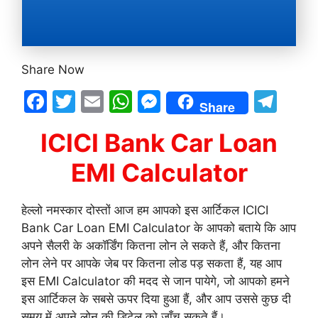
Share Now
F
T
E
W
M
T
Share
a
w
m
h
e
el
ICICI Bank Car Loan
c
itt
ai
at
s
e
e
er
l
s
s
gr
EMI Calculator
b
A
e
a
o
p
n
m
हेल्लो नमस्कार दोस्तों आज हम आपको इस आर्टिकल ICICI
Bank Car Loan EMI Calculator के आपको बताये कि आप
o
p
g
अपने सैलरी के अकॉर्डिंग कितना लोन ले सकते हैं, और कितना
k
er
लोन लेने पर आपके जेब पर कितना लोड पड़ सकता हैं, यह आप
इस EMI Calculator की मदद से जान पायेगे, जो आपको हमने
इस आर्टिकल के सबसे ऊपर दिया हुआ हैं, और आप उससे कुछ दी
समय में अपने लोन की डिटेल को जाँच सकते हैं।