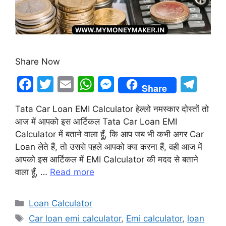
Share Now
F
T
E
W
M
T
Share
a
w
m
h
e
el
Tata Car Loan EMI Calculator हेल्लो नमस्कार दोस्तों तो
c
itt
ai
at
s
e
आज में आपको इस आर्टिकल Tata Car Loan EMI
e
er
l
s
s
gr
Calculator में बताने वाला हूँ, कि आप जब भी कभी अगर Car
b
A
e
a
Loan लेते हैं, तो उससे पहले आपको क्या करना हैं, वही आज में
आपको इस आर्टिकल में EMI Calculator की मदद से बताने
o
p
n
m
वाला हूँ, …
Read more
o
p
g
k
er
Categories
Loan Calculator
Tags
Car loan emi calculator
,
Emi calculator
,
loan