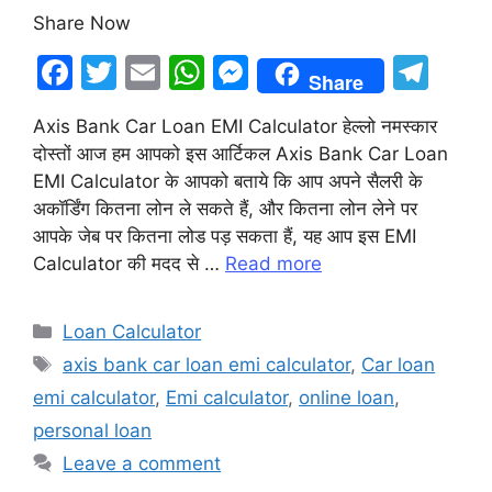
Share Now
F
T
E
W
M
T
Share
a
w
m
h
e
el
Axis Bank Car Loan EMI Calculator हेल्लो नमस्कार
c
itt
ai
at
s
e
दोस्तों आज हम आपको इस आर्टिकल Axis Bank Car Loan
e
er
l
s
s
gr
EMI Calculator के आपको बताये कि आप अपने सैलरी के
b
A
e
a
अकॉर्डिंग कितना लोन ले सकते हैं, और कितना लोन लेने पर
आपके जेब पर कितना लोड पड़ सकता हैं, यह आप इस EMI
o
p
n
m
Calculator की मदद से …
Read more
o
p
g
k
er
Categories
Loan Calculator
Tags
axis bank car loan emi calculator
,
Car loan
emi calculator
,
Emi calculator
,
online loan
,
personal loan
Leave a comment