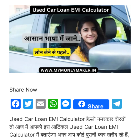
Share Now
F
T
E
W
M
T
Share
a
w
m
h
e
el
Used Car Loan EMI Calculator हेल्लो नमस्कार दोस्तों
c
itt
ai
at
s
e
तो आज में आपको इस आर्टिकल Used Car Loan EMI
e
er
l
s
s
gr
Calculator में बताऊंगा अगर आप कोई पुरानी कार खरीद रहे हैं,