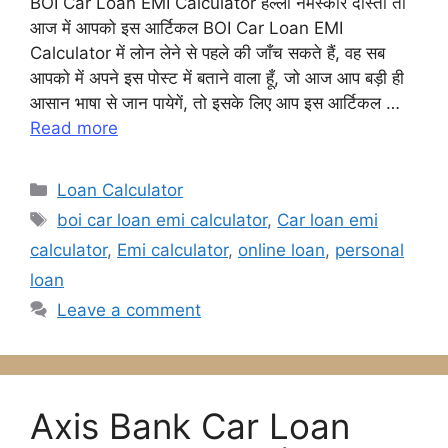
BOI Car Loan EMI Calculator हेल्लो नमस्कार दोस्तों तो
c
itt
ai
at
s
e
आज में आपको इस आर्टिकल BOI Car Loan EMI
e
er
l
s
s
gr
Calculator में लोन लेने से पहले की जाँच सकते हैं, वह सब
b
A
e
a
आपको में अपने इस पोस्ट में बताने वाला हूँ, जो आज आप बड़ी ही
आसान भाषा से जान पायेगें, तो इसके लिए आप इस आर्टिकल …
o
p
n
m
Read more
o
p
g
k
er
Categories
Loan Calculator
Tags
boi car loan emi calculator
,
Car loan emi
calculator
,
Emi calculator
,
online loan
,
personal
loan
Leave a comment
Axis Bank Car Loan