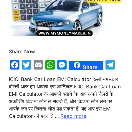
Share Now
F
T
E
W
M
T
Share
a
w
m
h
e
el
ICICI Bank Car Loan EMI Calculator हेल्लो नमस्कार
c
itt
ai
at
s
e
दोस्तों आज हम आपको इस आर्टिकल ICICI Bank Car Loan
e
er
l
s
s
gr
EMI Calculator के आपको बताये कि आप अपने सैलरी के
b
A
e
a
अकॉर्डिंग कितना लोन ले सकते हैं, और कितना लोन लेने पर
आपके जेब पर कितना लोड पड़ सकता हैं, यह आप इस EMI
o
p
n
m
Calculator की मदद से …
Read more
o
p
g
k
er