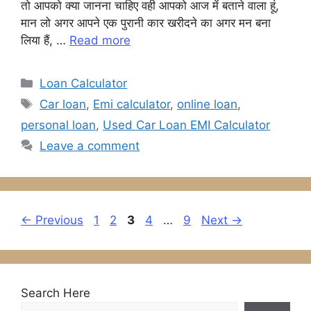
b
A
e
a
तो आपको क्या जानना चाहिए वही आपको आज में बताने वाला हूं,
मान लो अगर आपने एक पुरानी कार खरीदने का अगर मन बना
o
p
n
m
लिया हैं, …
Read more
o
p
g
k
er
Categories
Loan Calculator
Tags
Car loan
,
Emi calculator
,
online loan
,
personal loan
,
Used Car Loan EMI Calculator
Leave a comment
Page
Page
Page
Page
Page
←
Previous
1
2
3
4
…
9
Next
→
Search Here