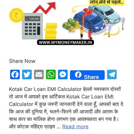
Share Now
F
T
E
W
M
T
Share
a
w
m
h
e
el
Kotak Car Loan EMI Calculator हेल्लो नमस्कार दोस्तों
c
itt
ai
at
s
e
तो आज में आपको इस आर्टिकल Kotak Car Loan EMI
e
er
l
s
s
gr
Calculator में कुछ जरुरी जानकारी देने वाला हूँ, आपको बता दे
b
A
e
a
कि आज की दुनिया में, चलने-फिरने की आजादी और आराम के
साथ कार का मालिक होना लगभग एक आवश्यकता बन गया है।
o
p
n
m
और कोटक महिंद्रा प्राइम …
Read more
o
p
g