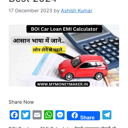
17 December 2023
by
Ashish Kumar
Share Now
F
T
E
W
M
T
Share
a
w
m
h
e
el