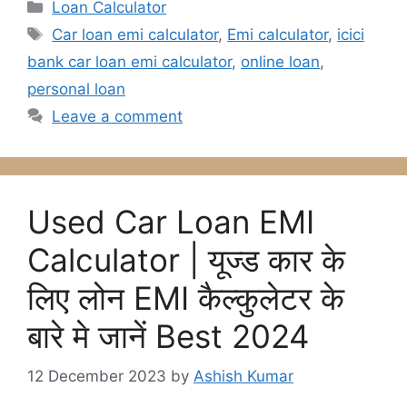
Categories
Loan Calculator
Tags
Car loan emi calculator
,
Emi calculator
,
icici
bank car loan emi calculator
,
online loan
,
personal loan
Leave a comment
Used Car Loan EMI
Calculator | यूज्ड कार के
लिए लोन EMI कैल्कुलेटर के
बारे मे जानें Best 2024
12 December 2023
by
Ashish Kumar