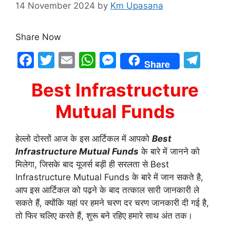
14 November 2024
by
Km Upasana
Share Now
F
T
E
W
M
T
Share
a
w
m
h
e
el
Best Infrastructure
c
itt
ai
at
s
e
e
er
l
s
s
gr
Mutual Funds
b
A
e
a
o
p
n
m
हेल्लो दोस्तों आज के इस आर्टिकल में आपको
Best
Infrastructure Mutual Funds
के बारे में जानने को
o
p
g
मिलेगा, जिसके बाद यूजर्स बड़ी ही सरलता से Best
k
er
Infrastructure Mutual Funds के बारे में जान सकते है,
आप इस आर्टिकल को पढ़ने के बाद तत्काल सारी जानकारी ले
सकते हैं, क्योंकि यहां पर हमने चरण दर चरण जानकारी दी गई है,
तो फिर चलिए करते हैं, शुरू बने रहिए हमारे साथ अंत तक।