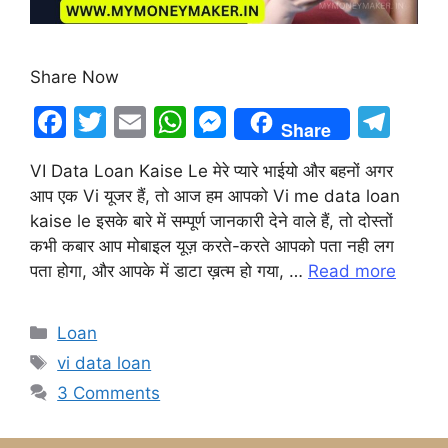
Share Now
F
T
E
W
M
T
Share
a
w
m
h
e
el
VI Data Loan Kaise Le मेरे प्यारे भाईयो और बहनों अगर
c
itt
ai
at
s
e
आप एक Vi यूजर हैं, तो आज हम आपको Vi me data loan
e
er
l
s
s
gr
kaise le इसके बारे में सम्पूर्ण जानकारी देने वाले हैं, तो दोस्तों
b
A
e
a
कभी कबार आप मोबाइल यूज़ करते-करते आपको पता नही लग
पता होगा, और आपके में डाटा ख़त्म हो गया, …
Read more
o
p
n
m
o
p
g
Categories
Loan
k
er
Tags
vi data loan
3 Comments