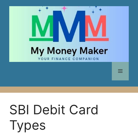
Skip
to
content
Menu
SBI Debit Card
Types