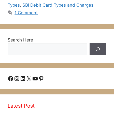
Types
,
SBI Debit Card Types and Charges
1 Comment
Search Here
Facebook
Instagram
LinkedIn
X
YouTube
Pinterest
Latest Post