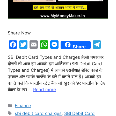
Share Now
F
T
E
W
M
T
Share
a
w
m
h
e
el
SBI Debit Card Types and Charges हेल्लो नमस्कार
c
itt
ai
at
s
e
दोस्तों तो आज हम आपको इस आर्टिकल (SBI Debit Card
e
er
l
s
s
gr
Types and Charges) में आपको एसबीआई डेबिट कार्ड के
b
A
e
a
प्रकार और उसके चार्जेस के बारे में बताने वाले हैं। आपको हम
बताते चले कि भारतीय स्टेट बैंक जो खुद को ‘हर भारतीय के लिए
o
p
n
m
बैंकर’ के रूप …
Read more
o
p
g
k
er
Categories
Finance
Tags
sbi debit card charges
,
SBI Debit Card