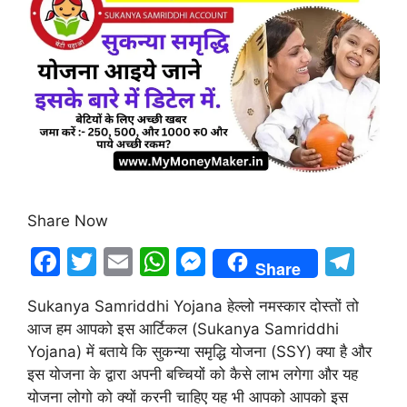
Share Now
F
T
E
W
M
T
Share
a
w
m
h
e
el
Sukanya Samriddhi Yojana हेल्लो नमस्कार दोस्तों तो
c
itt
ai
at
s
e
आज हम आपको इस आर्टिकल (Sukanya Samriddhi
e
er
l
s
s
gr
Yojana) में बताये कि सुकन्या समृद्धि योजना (SSY) क्या है और
b
A
e
a
इस योजना के द्वारा अपनी बच्चियों को कैसे लाभ लगेगा और यह
योजना लोगो को क्यों करनी चाहिए यह भी आपको आपको इस
o
p
n
m