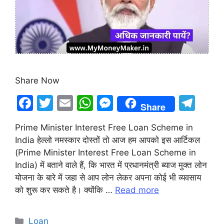
Share Now
F
T
E
W
M
T
Share
a
w
m
h
e
el
Prime Minister Interest Free Loan Scheme in
c
itt
ai
at
s
e
India हेल्लो नमस्कार दोस्तों तो आज हम आपको इस आर्टिकल
e
er
l
s
s
gr
(Prime Minister Interest Free Loan Scheme in
b
A
e
a
India) में बताने वाले हैं, कि भारत में प्रधानमंत्री ब्याज मुक्त लोन
योजना के बारे में जहा से आप लोन लेकर अपना कोई भी व्यवसाय
o
p
n
m
को शुरू कर सकते है। क्योंकि …
Read more
o
p
g
k
er
Categories
Loan