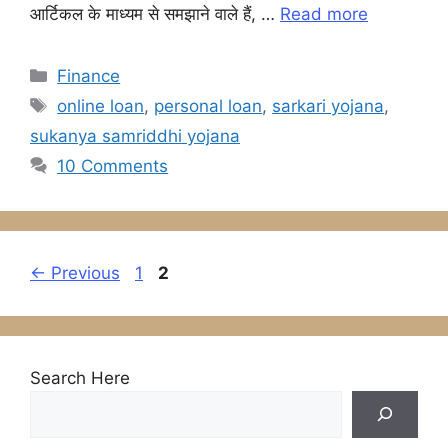
आर्टिकल के माध्यम से समझाने वाले हैं, …
Read more
o
p
g
k
er
Categories
Finance
Tags
online loan
,
personal loan
,
sarkari yojana
,
sukanya samriddhi yojana
10 Comments
Page
Page
←
Previous
1
2
Search Here