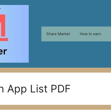
Share Market
How to earn
n App List PDF