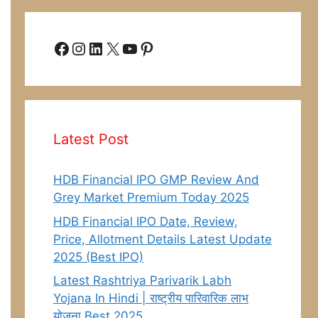
Facebook
Instagram
LinkedIn
X
YouTube
Pinterest
Latest Post
HDB Financial IPO GMP Review And
Grey Market Premium Today 2025
HDB Financial IPO Date, Review,
Price, Allotment Details Latest Update
2025 (Best IPO)
Latest Rashtriya Parivarik Labh
Yojana In Hindi | राष्ट्रीय पारिवारिक लाभ
योजना Best 2025