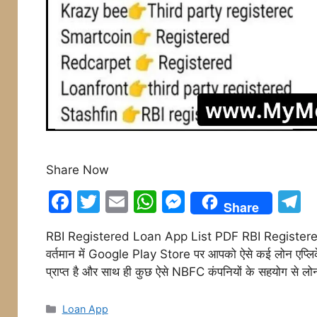
Share Now
F
T
E
W
M
T
Share
a
w
m
h
e
e
RBI Registered Loan App List PDF RBI Registered 
c
itt
ai
at
s
e
वर्तमान में Google Play Store पर आपको ऐसे कई लोन एप्लिकेशन
e
er
l
s
s
g
प्राप्त है और साथ ही कुछ ऐसे NBFC कंपनियों के सहयोग से 
b
A
e
a
o
p
n
Categories
Loan App