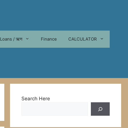
Loans / ऋण
Finance
CALCULATOR
Search Here