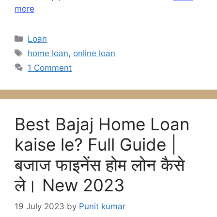
o
p
n
m
more
o
p
g
k
er
Categories
Loan
Tags
home loan
,
online loan
1 Comment
Best Bajaj Home Loan
kaise le? Full Guide |
बजाज फाइनेंस होम लोन कैसे
ले। New 2023
19 July 2023
by
Punit kumar