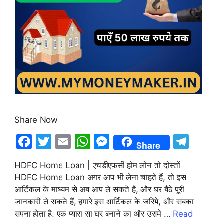
Share Now
F
T
E
W
M
T
Share
a
w
m
h
e
el
HDFC Home Loan | एचडीएफ़सी होम लोन तो दोस्तों
c
itt
ai
at
s
e
HDFC Home Loan अगर आप भी लेना चाहते हैं, तो इस
e
er
l
s
s
gr
आर्टिकल के माध्यम से अब आप ले सकते हैं, और घर बैठे पूरी
b
A
e
a
जानकारी ले सकते हैं, हमारे इस आर्टिकल के जरिये, और सबका
सपना होता है, एक प्यारा सा घर बनाने का और उसमे …
Read