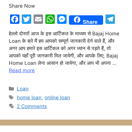
Share Now
F
T
E
W
M
T
Share
a
w
m
h
e
el
हेल्लो दोस्तों आज के इस आर्टिकल के माध्यम से Bajaj Home
c
itt
ai
at
s
e
Loan के बारे मैं हम आपको सम्पूर्ण जानकारी देने वाले हैं, और
e
er
l
s
s
gr
अगर आप हमारे इस आर्टिकल को अगर ध्यान से पड़ते हैं, तो
b
A
e
a
आपको यहाँ पूरी जानकारी मिल जायेगी, और आपके लिए, Bajaj
Home Loan लेना आसान हो जायेगा, और आप भी अपना …
o
p
n
m
Read more
o
p
g
k
er
Categories
Loan
Tags
home loan
,
online loan
2 Comments