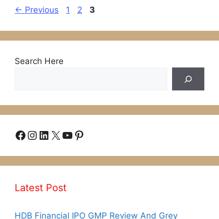
Page
Page
Page
←
Previous
1
2
3
Search Here
Facebook
Instagram
LinkedIn
X
YouTube
Pinterest
Latest Post
HDB Financial IPO GMP Review And Grey