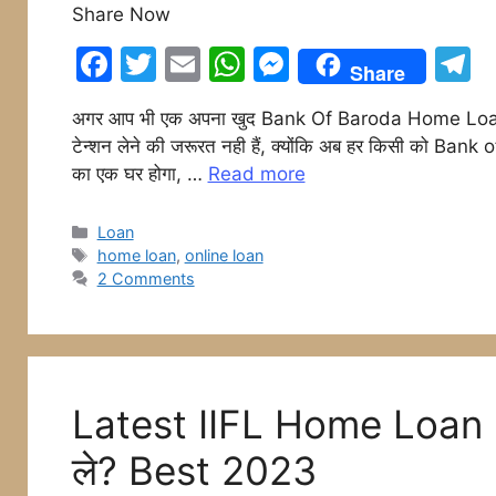
Share Now
F
T
E
W
M
T
Share
a
w
m
h
e
e
अगर आप भी एक अपना खुद Bank Of Baroda Home Loan से घर
c
itt
ai
at
s
e
टेन्शन लेने की जरूरत नही हैं, क्योंकि अब हर किसी को Ban
e
er
l
s
s
g
का एक घर होगा, …
Read more
b
A
e
a
o
p
n
Categories
Loan
Tags
home loan
,
online loan
o
p
g
2 Comments
k
er
Latest IIFL Home Loan In 
ले? Best 2023