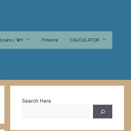
Loans / ऋण
Finance
CALCULATOR
Search Here