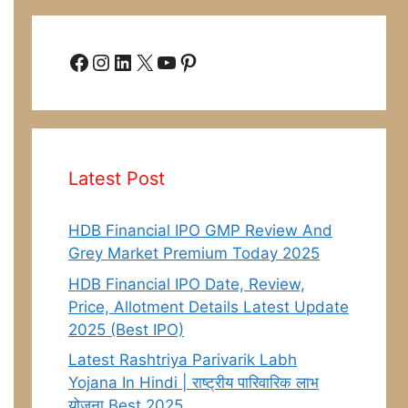
Facebook
Instagram
LinkedIn
X
YouTube
Pinterest
Latest Post
HDB Financial IPO GMP Review And
Grey Market Premium Today 2025
HDB Financial IPO Date, Review,
Price, Allotment Details Latest Update
2025 (Best IPO)
Latest Rashtriya Parivarik Labh
Yojana In Hindi | राष्ट्रीय पारिवारिक लाभ
योजना Best 2025