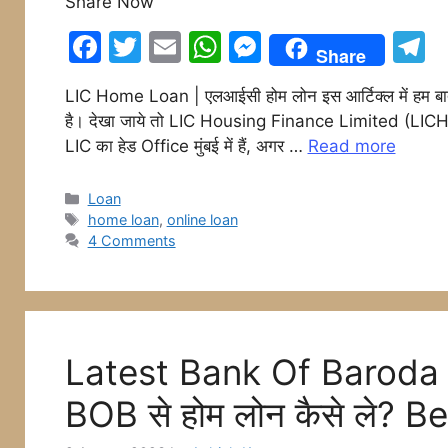
Share Now
F
T
E
W
M
T
Share
a
w
m
h
e
e
LIC Home Loan | एलआईसी होम लोन इस आर्टिक्ल में हम बा
c
itt
ai
at
s
e
है। देखा जाये तो LIC Housing Finance Limited (LICHFL) ज
e
er
l
s
s
g
LIC का हेड Office मुंबई में हैं, अगर …
Read more
b
A
e
a
o
p
n
Categories
Loan
Tags
home loan
,
online loan
o
p
g
4 Comments
k
er
Latest Bank Of Baroda 
BOB से होम लोन कैसे ले? 