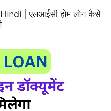
ndi | एलआईसी होम लोन कैसे
ी