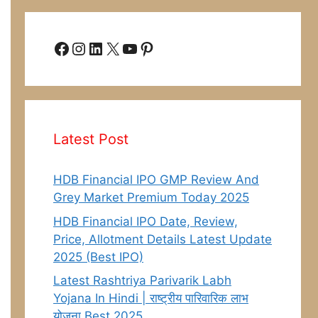
Facebook
Instagram
LinkedIn
X
YouTube
Pinterest
Latest Post
HDB Financial IPO GMP Review And
Grey Market Premium Today 2025
HDB Financial IPO Date, Review,
Price, Allotment Details Latest Update
2025 (Best IPO)
Latest Rashtriya Parivarik Labh
Yojana In Hindi | राष्ट्रीय पारिवारिक लाभ
योजना Best 2025