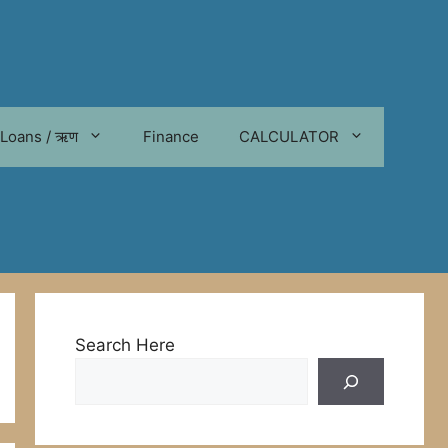
Loans / ऋण
Finance
CALCULATOR
Search Here