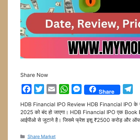
Share Now
F
T
E
W
M
T
Share
a
w
m
h
e
e
HDB Financial IPO Review HDB Financial IPO के खु
c
itt
ai
at
s
e
2025 को बंद हो जाएगा। HDB Financial IPO एक Book Bu
e
er
l
s
s
g
आईपीओ से जुटाने है। जिसमे फ्रेश इशू ₹2500 करोड़ और ऑ
b
A
e
a
o
p
n
Categories
Share Market