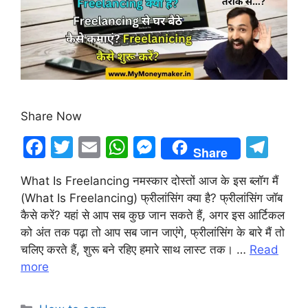
Share Now
F
T
E
W
M
T
Share
a
w
m
h
e
el
What Is Freelancing नमस्कार दोस्तों आज के इस ब्लॉग मैं
c
itt
ai
at
s
e
(What Is Freelancing) फ्रीलांसिंग क्या है? फ्रीलांसिंग जॉब
e
er
l
s
s
gr
कैसे करें? यहां से आप सब कुछ जान सकते हैं, अगर इस आर्टिकल
b
A
e
a
को अंत तक पढ़ा तो आप सब जान जाएंगे, फ्रीलांसिंग के बारे मैं तो
चलिए करते हैं, शुरू बने रहिए हमारे साथ लास्ट तक। …
Read
o
p
n
m
more
o
p
g
k
er
Categories