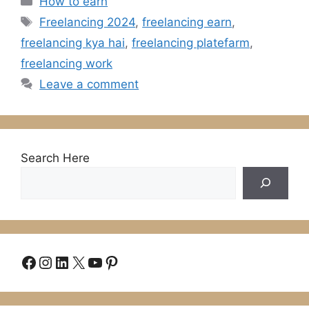
How to earn
Tags
Freelancing 2024
,
freelancing earn
,
freelancing kya hai
,
freelancing platefarm
,
freelancing work
Leave a comment
Search Here
Facebook
Instagram
LinkedIn
X
YouTube
Pinterest