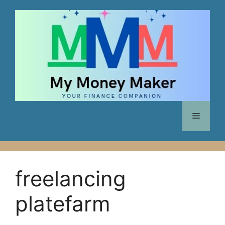
Skip
to
content
Menu
freelancing
platefarm