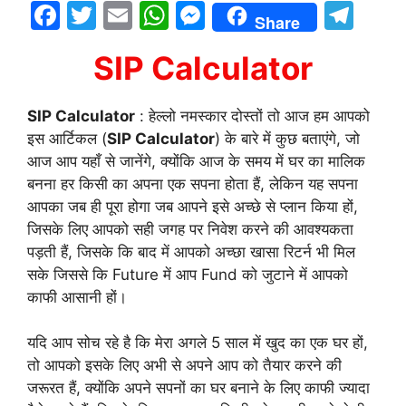
F
T
E
W
M
T
Share
a
w
m
h
e
el
SIP Calculator
c
itt
ai
at
s
e
e
er
l
s
s
gr
SIP Calculator
: हेल्लो नमस्कार दोस्तों तो आज हम आपको
b
A
e
a
इस आर्टिकल (
SIP Calculator
) के बारे में कुछ बताएंगे, जो
o
p
n
m
आज आप यहाँ से जानेंगे, क्योंकि आज के समय में घर का मालिक
o
p
g
बनना हर किसी का अपना एक सपना होता हैं, लेकिन यह सपना
आपका जब ही पूरा होगा जब आपने इसे अच्छे से प्लान किया हों,
k
er
जिसके लिए आपको सही जगह पर निवेश करने की आवश्यकता
पड़ती हैं, जिसके कि बाद में आपको अच्छा खासा रिटर्न भी मिल
सके जिससे कि Future में आप Fund को जुटाने में आपको
काफी आसानी हों।
यदि आप सोच रहे है कि मेरा अगले 5 साल में खुद का एक घर हों,
तो आपको इसके लिए अभी से अपने आप को तैयार करने की
जरूरत हैं, क्योंकि अपने सपनों का घर बनाने के लिए काफी ज्यादा