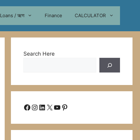
Loans / ऋण
Finance
CALCULATOR
Search Here
Facebook
Instagram
LinkedIn
X
YouTube
Pinterest