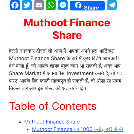
F
T
E
W
M
T
Share
a
w
m
h
e
el
Muthoot Finance
c
itt
ai
at
s
e
e
er
l
s
s
gr
Share
b
A
e
a
o
p
n
m
हेल्लो नमस्कार दोस्तों तो आज में आपको अपने इस आर्टिकल
Muthoot Finance Share के बारे में कुछ विशेष जानकारी
o
p
g
देने वाला हूँ, जो आपके शायद बहुत काम आ सकती हैं, अगर आप
k
er
Share Market में अपना पैसा Investment करते है, तो यह
पोस्ट आपके लिए काफी महत्वपूर्ण हो सकती हैं, तो थोडा सा समय
निकल कर आप इस पोस्ट को अंत तक पढ़े।
Table of Contents
Muthoot Finance Share
Muthoot Finance को 1000 करोड़ रु0 से भी