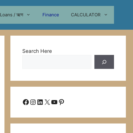
Loans / ऋण
Finance
CALCULATOR
Search Here
Facebook
Instagram
LinkedIn
X
YouTube
Pinterest