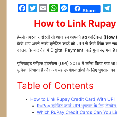
F
T
E
W
M
T
Share
a
w
m
h
e
e
How to Link Rupay
c
itt
ai
at
s
e
e
er
l
s
s
g
हेल्लो नमस्कार दोस्तों तो आज हम आपको इस आर्टिकल (
How t
b
A
e
a
कैसे आप अपने रुपये क्रेडिट कार्ड को UPI से कैसे लिंक कर सकत
o
p
n
दस्तक के बाद देश में Digital Payment कई गुना बढ़ गया है
o
p
g
यूनिफाइड पेमेंट्स इंटरफेस (UPI) 2016 में लॉन्च किया गया था और
k
er
भूमिका निभाता है और अब यह उपयोगकर्ताओं के लिए भुगतान का स
Table of Contents
How to Link Rupay Credit Card With UPI
RuPay क्रेडिट कार्ड UPI भुगतान के लिए लेनदेन स
Which RuPay Credit Cards Can You Li