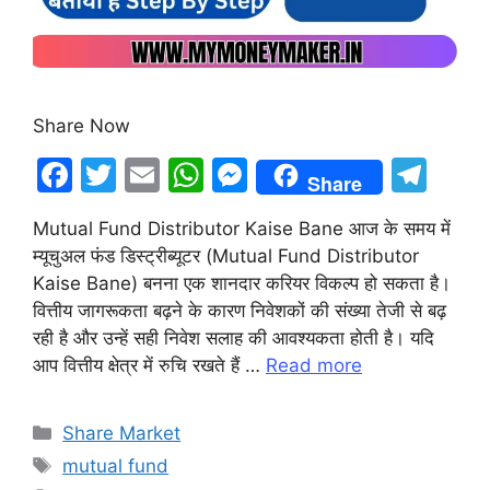
Share Now
F
T
E
W
M
T
Share
a
w
m
h
e
el
Mutual Fund Distributor Kaise Bane आज के समय में
c
itt
ai
at
s
e
म्यूचुअल फंड डिस्ट्रीब्यूटर (Mutual Fund Distributor
e
er
l
s
s
gr
Kaise Bane) बनना एक शानदार करियर विकल्प हो सकता है।
b
A
e
a
वित्तीय जागरूकता बढ़ने के कारण निवेशकों की संख्या तेजी से बढ़
रही है और उन्हें सही निवेश सलाह की आवश्यकता होती है। यदि
o
p
n
m
आप वित्तीय क्षेत्र में रुचि रखते हैं …
Read more
o
p
g
k
er
Categories
Share Market
Tags
mutual fund