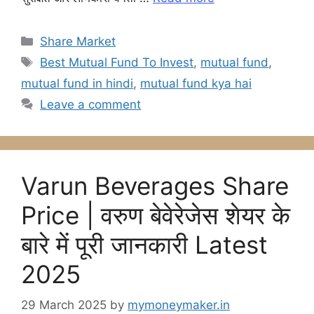
o
p
g
k
er
Categories
Share Market
Tags
Best Mutual Fund To Invest
,
mutual fund
,
mutual fund in hindi
,
mutual fund kya hai
Leave a comment
Varun Beverages Share
Price | वरुण बेवेरेजेस शेयर के
बारे में पूरी जानकारी Latest
2025
29 March 2025
by
mymoneymaker.in