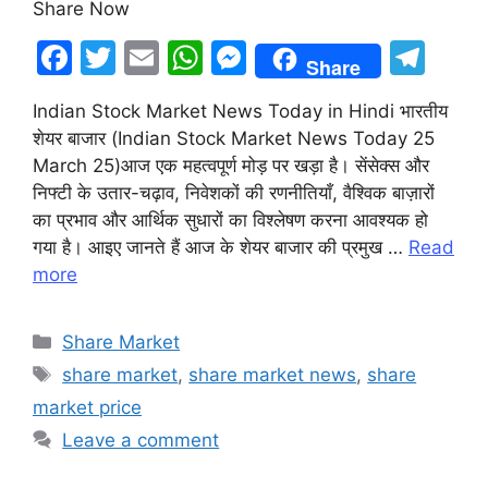
Share Now
F
T
E
W
M
T
Share
a
w
m
h
e
el
Indian Stock Market News Today in Hindi भारतीय
c
itt
ai
at
s
e
शेयर बाजार (Indian Stock Market News Today 25
e
er
l
s
s
gr
March 25)आज एक महत्वपूर्ण मोड़ पर खड़ा है। सेंसेक्स और
b
A
e
a
निफ्टी के उतार-चढ़ाव, निवेशकों की रणनीतियाँ, वैश्विक बाज़ारों
का प्रभाव और आर्थिक सुधारों का विश्लेषण करना आवश्यक हो
o
p
n
m
गया है। आइए जानते हैं आज के शेयर बाजार की प्रमुख …
Read
o
p
g
more
k
er
Categories
Share Market
Tags
share market
,
share market news
,
share
market price
Leave a comment