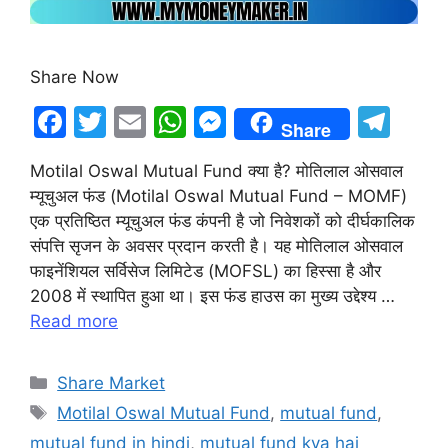
Share Now
F
T
E
W
M
T
Share
a
w
m
h
e
el
Motilal Oswal Mutual Fund क्या है? मोतिलाल ओसवाल
c
itt
ai
at
s
e
म्यूचुअल फंड (Motilal Oswal Mutual Fund – MOMF)
e
er
l
s
s
gr
एक प्रतिष्ठित म्यूचुअल फंड कंपनी है जो निवेशकों को दीर्घकालिक
b
A
e
a
संपत्ति सृजन के अवसर प्रदान करती है। यह मोतिलाल ओसवाल
फाइनेंशियल सर्विसेज लिमिटेड (MOFSL) का हिस्सा है और
o
p
n
m
2008 में स्थापित हुआ था। इस फंड हाउस का मुख्य उद्देश्य …
o
p
g
Read more
k
er
Categories
Share Market
Tags
Motilal Oswal Mutual Fund
,
mutual fund
,
mutual fund in hindi
,
mutual fund kya hai