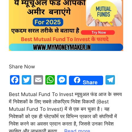
Share Now
F
T
E
W
M
T
Share
a
w
m
h
e
el
Best Mutual Fund To Invest म्यूचुअल फंड आज के समय
c
itt
ai
at
s
e
में निवेशकों के लिए सबसे लोकप्रिय निवेश विकल्पों (Best
e
er
l
s
s
gr
Mutual Fund To Invest) में से एक बन चुका है। यह
b
A
e
a
निवेशकों को एक ही प्लेटफॉर्म पर विभिन्न प्रकार की संपत्तियों में
निवेश करने का अवसर प्रदान करता है, जिससे उनका निवेश
o
p
n
m
सुरक्षित और लाभकारी बनता …
Read more