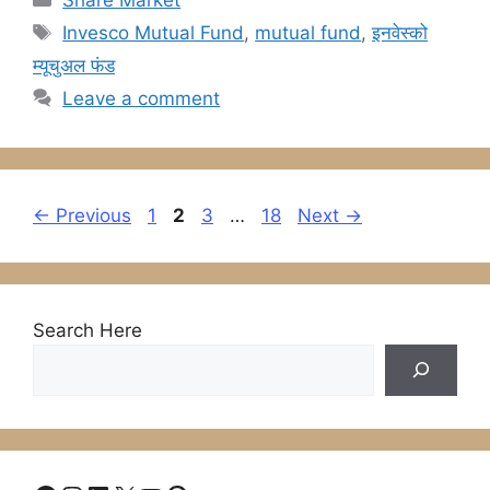
Tags
Invesco Mutual Fund
,
mutual fund
,
इनवेस्को
म्यूचुअल फंड
Leave a comment
Page
Page
Page
Page
←
Previous
1
2
3
…
18
Next
→
Search Here