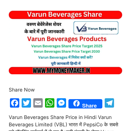
Share Now
F
T
E
W
M
T
Share
a
w
m
h
e
el
Varun Beverages Share Price in Hindi Varun
c
itt
ai
at
s
e
Beverages Limited (VBL) भारत में PepsiCo के सबसे
e
er
l
s
s
gr