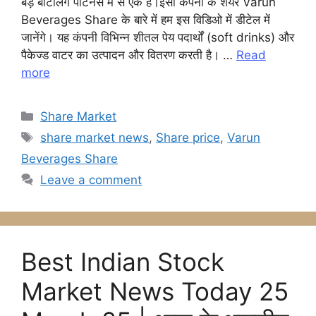
बड़े बॉटलिंग पार्टनर्स में से एक है।इसी कंपनी के शेयर Varun
b
A
e
a
Beverages Share के बारे में हम इस विडिओ में डीटेल में
जानेंगे। यह कंपनी विभिन्न शीतल पेय पदार्थों (soft drinks) और
o
p
n
m
पैकेज्ड वाटर का उत्पादन और वितरण करती है। …
Read
o
p
g
more
k
er
Categories
Share Market
Tags
share market news
,
Share price
,
Varun
Beverages Share
Leave a comment
Best Indian Stock
Market News Today 25