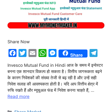
Share Now
F
T
E
W
M
T
Share
a
w
m
h
e
el
Invesco Mutual Fund in Hindi आज के समय में इन्वेस्टर
c
itt
ai
at
s
e
बनना एक शानदार विकल्प हो सकता है। वित्तीय जागरूकता बढ़ने
e
er
l
s
s
gr
के कारण निवेशकों की संख्या तेजी से बढ़ रही है और उन्हें सही
b
A
e
a
निवेश सलाह की आवश्यकता होती है। यदि आप वित्तीय क्षेत्र में
रुचि रखते हैं और म्यूचूअल फंड में निवेश करना चाहते हैं, …
o
p
n
m
Read more
o
p
g
k
er
Categories
Share Market